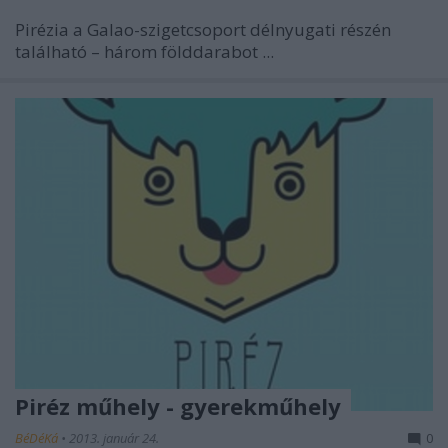
Pirézia a Galao-szigetcsoport délnyugati részén
található – három földdarabot ...
Piréz műhely - gyerekműhely
BéDéKá
•
2013. január 24.
0