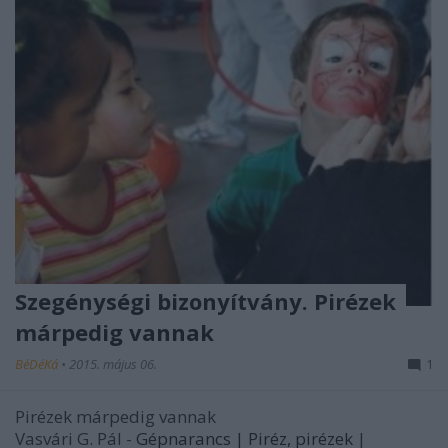
Szegénységi bizonyítvány. Pirézek
márpedig vannak
BéDéKá
•
2015. május 06.
1
Pirézek márpedig vannak
Vasvári G. Pál -
Gépnarancs |
Piréz, pirézek
|