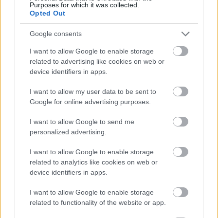
Purposes for which it was collected.
Opted Out
Google consents
Arvisura
I want to allow Google to enable storage
BéDéKá
•
2013. augusztus 13.
0
related to advertising like cookies on web or
device identifiers in apps.
Az Arvisura a pirézek fizetőeszköze
I want to allow my user data to be sent to
Google for online advertising purposes.
Az utóbbi időben számos hamis értelmezése terjedt
el az interneten az Arvisura - Arvisurák szó ...
I want to allow Google to send me
personalized advertising.
I want to allow Google to enable storage
related to analytics like cookies on web or
device identifiers in apps.
I want to allow Google to enable storage
related to functionality of the website or app.