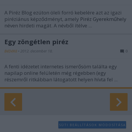
A Piréz Blog ezúton öleli forró kebelére azt az igazi
piréziánus képződményt, amely
Piréz Gyerekműhely
néven hirdeti magát. A névből ítélve ...
Egy zöngétlen piréz
BéDéKá
•
2012. december 18.
0
A fenti idézetet internetes ismerősöm találta egy
napilap online felületén még régebben (egy
részemről ritkábban látogatott helyen hívta fel ...
SÜTI BEÁLLÍTÁSOK MÓDOSÍTÁSA