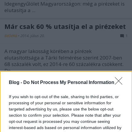
Idegengyűlölet Magyarországon: még a pirézeket is
elutasítja a ...
Már csak 60 % utasítja el a pirézeket
BéDéKá
•
2014. július 20.
1
A magyar lakosság körében a pirézek
elutasítottsága a Tárki felmérése szerint 2007-ben
68 százalék volt, ez 2014-re 60 százalékra csökkent.
De ...
Blog -
Do Not Process My Personal Information
Igazi piréz vers
BéDéKá
•
2014. május 08.
0
If you wish to opt-out of the sale, sharing to third parties, or
processing of your personal or sensitive information for
targeted advertising by us, please use the below opt-out
Már szinte meg is feledkeztem egy szerény piréz
section to confirm your selection. Please note that after your
akciómról, arról, hogy van nekem egy olvashatatlan
opt-out request is processed you may continue seeing
Kárpátalja-versem. Ez egy online-performansznak a
interest-based ads based on personal information utilized by
...