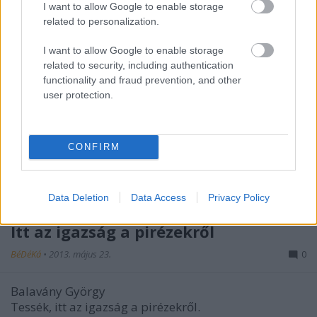
I want to allow Google to enable storage
related to personalization.
I want to allow Google to enable storage
related to security, including authentication
functionality and fraud prevention, and other
user protection.
Piréz haza a magasban?
BéDéKá
•
2013. május 24.
0
CONFIRM
Függetlenségre törekvő magánpirézként rég
leszámoltam bizonyos illúziókkal és megértettem,
csakis privát életembe visszavonulva alakíthatok ki ...
Data Deletion
Data Access
Privacy Policy
Itt az igazság a pirézekről
BéDéKá
•
2013. május 23.
0
Balavány György
Tessék, itt az igazság a pirézekről.