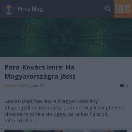
Piréz blog
Para-Kovács Imre: Ha
Magyarországra jössz
BéDéKá
•
2015. július 23.
0
Lassan unalmas lesz a magyar kormány
idegengyűlölő kampánya, bár az még kétségtelenül
vihet némi színt a dologba, ha lelkes fiatalok,
felbuzdulva ...