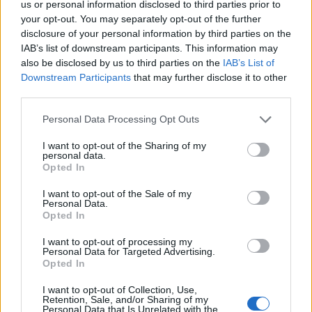
us or personal information disclosed to third parties prior to
your opt-out. You may separately opt-out of the further
Piréz tépelődés
disclosure of your personal information by third parties on the
IAB’s list of downstream participants. This information may
BéDéKá
•
2013. augusztus 20.
0
also be disclosed by us to third parties on the
IAB’s List of
Downstream Participants
that may further disclose it to other
third parties.
Mivel egyszerre vagyok öntudatos piréz és
elkötelezett kárpátaljai lokálpatrióta (ha a magam
Please note that this website/app uses one or more Google
Personal Data Processing Opt Outs
módján is), sokszor el kell tűnődnöm azon, hogy a ...
services and may gather and store information including but
not limited to your visit or usage behaviour. You may click to
I want to opt-out of the Sharing of my
personal data.
grant or deny consent to Google and its third-party tags to
Opted In
use your data for below specified purposes in below Google
consent section.
I want to opt-out of the Sale of my
Personal Data.
Opted In
I want to opt-out of processing my
Personal Data for Targeted Advertising.
Opted In
I want to opt-out of Collection, Use,
Retention, Sale, and/or Sharing of my
Personal Data that Is Unrelated with the