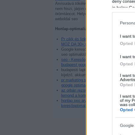
deny consent
Arvisurává tökéletesedett. Aki
in below Go
nem hiszi, járjon utána
örömtáncot. Helyezés javítás,
weboldal seo
Persona
Honlap-optimalizálás:
I want t
Pr cikk és link elhelyezés
Opted 
MOZ DA 30+ weboldalon
Google kereső első 10 találat:
seo optimalizálás
I want t
seo - Keresőoptimalizálás
Opted 
budapest google honlap
budapesti laptopszerviz:
kijelző, akkumulátor, web
I want 
Advertis
pr marketing szerviz és
Opted 
google optimalizálás
az orbán rezsim bukása -
lemond a kormány
I want t
of my P
honlap seo arvisura - web
was col
keresőoptimalizálás
Opted 
Google 