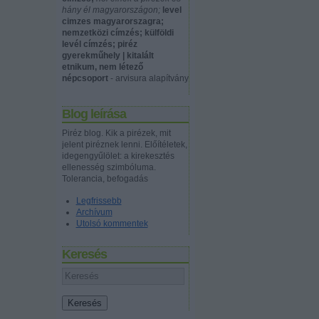
hány él magyarországon;
level
cimzes magyarorszagra;
nemzetközi címzés; külföldi
levél címzés; piréz
gyerekműhely | kitalált
etnikum, nem létező
népcsoport
- arvisura alapítvány
Blog leírása
Piréz blog. Kik a pirézek, mit
jelent piréznek lenni. Előítéletek,
idegengyűlölet: a kirekesztés
ellenesség szimbóluma.
Tolerancia, befogadás
Legfrissebb
Archívum
Utolsó kommentek
Keresés