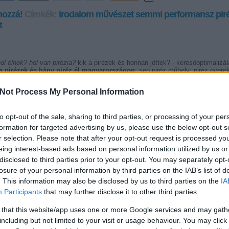
hozzá!
Címkék:
irodalom
művészet
semmi
performansz
pir
t
ol élnek? hol van pirézia?
kik a pirézek és honnan jöttek? - keresőoptimalizál
 a pirézek és hány piréz él magyarországon
; seo piréz műhely; piréz gyere
tartalommarketing; boríték címzés külföld; harcias kaukázusi nép tagja; nemz
ntése; level cimzes magyarorszagra; pirezek; szabad pirézia; releváns kontext
Not Process My Personal Information
iréz pénz keresés |
kik a pirézek - balla.biz
SÜTI BEÁLLÍTÁSOK M
to opt-out of the sale, sharing to third parties, or processing of your per
formation for targeted advertising by us, please use the below opt-out s
r selection. Please note that after your opt-out request is processed y
eing interest-based ads based on personal information utilized by us or
disclosed to third parties prior to your opt-out. You may separately opt-
losure of your personal information by third parties on the IAB’s list of
. This information may also be disclosed by us to third parties on the
IA
Participants
that may further disclose it to other third parties.
 that this website/app uses one or more Google services and may gath
including but not limited to your visit or usage behaviour. You may click 