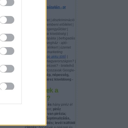
Egy piréz Kárpátalján - pr
cikkek
politika | közélet | diszkrimináció
| pirézekkel szembeni előítélet |
xenofóbia - idegengyűlölet |
nemzeti, etnikai kisebbség |
előítéletek | empátia | befogadás
| tolerancia | üvegház - ajtó-
ablak gyártás, télikert | üzenet
küldés | mobil marketing
|
használt laptop akku töltő
|
hány piréz él magyarországon? |
hol laknak a pirézek? -
linkfelhő
- szófelhő - kulcsszavak Google-
kereséshez:
nép, népesség,
népcsoport: pirez kisebbseg -
Hol élnek a
pirézek?
honnan jöttek és
hány piréz él
Magyarországon;
piréz
jelentése; hol van pirézia;
google keresőoptimalizálás,
kreatív linképítés; levél külföldi
címzés;
hol élnek a pirézek és