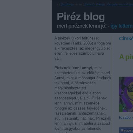
az
UngParty
része |
Balla D. Károly
|
Google pozíció jav
Piréz blog
mert piréznek lenni jó! -
így lettem
Címk
A pirézek újkori feltűnését
követően (Tárki, 2006) a fogalom
a kirekesztés, az idegengyűlölet
elleni fellépés szimbólumává
A pi
vált.
Piréznek lenni annyi,
mint
szembefordulni az előítéletekkel.
Annyi, mint a másságot értéknek
tekinteni, a hátrányosan
megkülönböztetett
kisebbségekkel elvi alapon
azonosságot vállalni. Piréznek
lenni annyi, mint szemébe
röhögni az összes fajvédőnek,
rasszistának, antiszemitának,
tovább 
sovinisztának, nácinak. Piréznek
lenni annyi, mint átélni a szabad
identitásgyakorlás felemelő