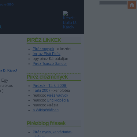
ogle-SEO
|
a
PIRÉZ LINKEK
Piréz vagyok
- a kezdet
én, az Első Piréz
egy piréz Kárpátalján
Piréz Tsúszó Sándor
la D. KároJ
Piréz előzmények
. Egy
árulékos
Pirézek - Tárki 2006
Tárki 2007
- xenofóbia
.)
reakció:
Piréz vagyok
reakció:
Unciklopédia
reakció: Pirézia
a Wikipédiában
Pirézblog frissek
Piréz nyelv, kaptártudat-