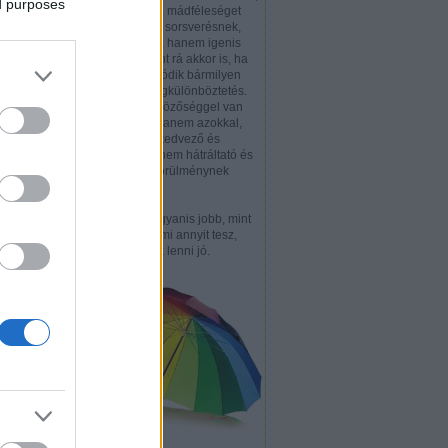
ed purposes
hogy a piréz a mádféleséget
nem gondolja sorsverésnek,
hendikepként, hanem igenis
értékként tekint rá akkor is, ha
épp emiatt adódik bármilyen
hátrányos megkülönböztetés.
Nem a különbözőséggel van
ugyanis baj, hanem azokkal,
akik ezt nem kedvező és
kívánatos, hanem hátráltató és
elhárítandó körülménynek
tekintik.
Különbözni ugyanis jobb, mint
hasonlítani. Ami annyit tesz,
hogy piréznek lenni jó.