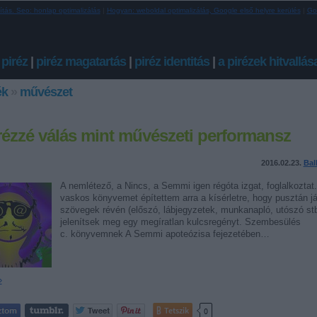
ítás. Seo: honlap optimalizálás
|
Hogyan: weboldal optimalizálás, Google első helyre kerülés
|
Go
 piréz
|
piréz magatartás
|
piréz identitás
|
a pirézek hitvallás
ék
»
művészet
rézzé válás mint művészeti performansz
2016.02.23.
Bal
A nemlétező, a Nincs, a Semmi igen régóta izgat, foglalkoztat
vaskos könyvemet építettem arra a kísérletre, hogy pusztán j
szövegek révén (előszó, lábjegyzetek, munkanapló, utószó stb
jelenítsek meg egy megíratlan kulcsregényt. Szembesülés
c. könyvemnek A Semmi apoteózisa fejezetében…
»
Tetszik
0