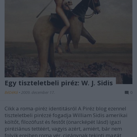
Egy tiszteletbeli piréz: W. J. Sidis
BéDéKá
•
2009. december 17.
0
Cikk a roma-piréz identitásról A Piréz blog ezennel
tiszteletbeli pirézzé fogadja William Sidis amerikai
költőt, filozófust és festőt (önarcképét lásd) igazi
piréziánus tettéért, vagyis azért, amiért, bár nem
folyik ereiben roma vér, cigánynak tekinti magát