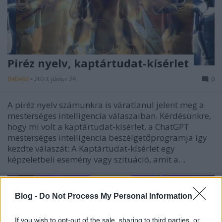
Piréz nyelv, kaptártudat-kísérlet
BéDéKá
•
2023. június 29.
0
A piréz nyelv számunkra is váratlanul jelent meg a
mesterséges intelligencia válaszaiban. Kérdésünkre,
hogy mi volt a kaptártudat-kísérlet, a ChatGPT
mesterséges intelligencia beszélgetőprogramja így
kezdte válaszát: A Kaptártudat-kísérlet egy
képzeletbeli esemény vagy szituáció, amit a…
Blog -
Do Not Process My Personal Information
If you wish to opt-out of the sale, sharing to third parties, or