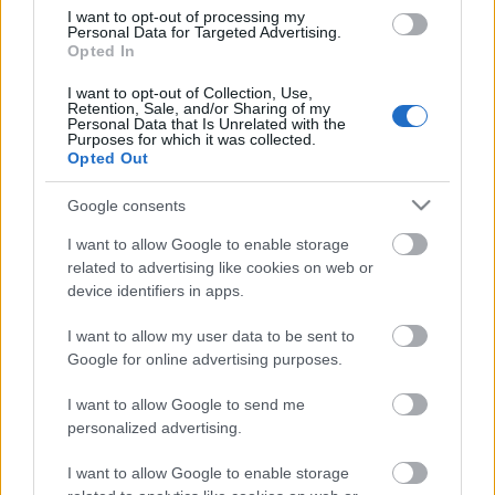
fejezetében…
I want to opt-out of processing my
Personal Data for Targeted Advertising.
Opted In
Igazi piréz vers
I want to opt-out of Collection, Use,
Retention, Sale, and/or Sharing of my
BéDéKá
•
2014. május 08.
0
Personal Data that Is Unrelated with the
Purposes for which it was collected.
Opted Out
Már szinte meg is feledkeztem egy szerény piréz
akciómról, arról, hogy van nekem egy olvashatatlan
Google consents
Kárpátalja-versem. Ez egy online-performansznak a
révén jött létre, amely arra a fikcióra épült, hogy a
I want to allow Google to enable storage
versemet vandálok megrongálták és olvashatatlanná
related to advertising like cookies on web or
tették. Mindez nem…
device identifiers in apps.
I want to allow my user data to be sent to
Google for online advertising purposes.
I want to allow Google to send me
personalized advertising.
I want to allow Google to enable storage