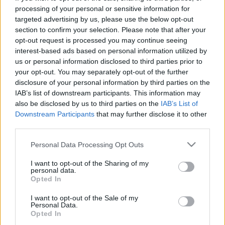
processing of your personal or sensitive information for
targeted advertising by us, please use the below opt-out
section to confirm your selection. Please note that after your
opt-out request is processed you may continue seeing
interest-based ads based on personal information utilized by
us or personal information disclosed to third parties prior to
your opt-out. You may separately opt-out of the further
disclosure of your personal information by third parties on the
IAB’s list of downstream participants. This information may
also be disclosed by us to third parties on the
IAB’s List of
A pirézzé válás mint művészeti
Downstream Participants
that may further disclose it to other
performansz
third parties.
BéDéKá
•
2016. február 23.
0
Please note that this website/app uses one or more Google
Personal Data Processing Opt Outs
services and may gather and store information including but
not limited to your visit or usage behaviour. You may click to
I want to opt-out of the Sharing of my
A nemlétező, a Nincs, a Semmi igen régóta izgat,
personal data.
grant or deny consent to Google and its third-party tags to
foglalkoztat. Egy vaskos könyvemet építettem arra a
Opted In
use your data for below specified purposes in below Google
kísérletre, hogy pusztán járulékos szövegek révén
consent section.
(előszó, lábjegyzetek, munkanapló, utószó stb.)
I want to opt-out of the Sale of my
Personal Data.
jelenítsek meg egy megíratlan kulcsregényt.
Opted In
Szembesülés c. könyvemnek A Semmi apoteózisa