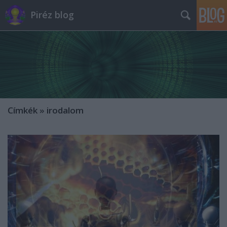
Piréz blog
Címkék
»
irodalom