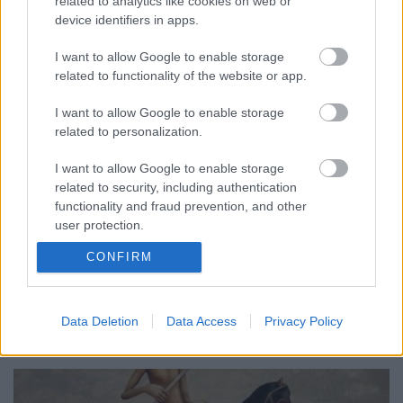
related to analytics like cookies on web or
device identifiers in apps.
I want to allow Google to enable storage
related to functionality of the website or app.
I want to allow Google to enable storage
related to personalization.
A pirézek és Tsúszó Sándor
I want to allow Google to enable storage
BéDéKá
•
2012. január 13.
0
related to security, including authentication
functionality and fraud prevention, and other
A dolog annyira kézenfekvő, mint egy bepólyázott
user protection.
csecsemő. Nem is értem, eleddig miként s mi módon
CONFIRM
kerülhette el becses figyelmemet. Mint szitával az
esővíz, szinte annyira felfoghatatlan, hogy korábban
miért nem hoztam nagyszerű összefüggésbe Tsúszó
Data Deletion
Data Access
Privacy Policy
Sándor páratlan alakját és a pregnáns piréz…