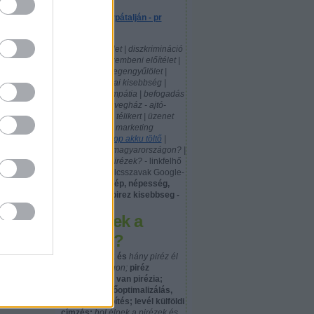
Egy piréz Kárpátalján - pr
cikkek
politika | közélet | diszkrimináció
| pirézekkel szembeni előítélet |
xenofóbia - idegengyűlölet |
nemzeti, etnikai kisebbség |
előítéletek | empátia | befogadás
| tolerancia | üvegház - ajtó-
ablak gyártás, télikert | üzenet
küldés | mobil marketing
|
használt laptop akku töltő
|
hány piréz él magyarországon? |
hol laknak a pirézek? -
linkfelhő
- szófelhő - kulcsszavak Google-
kereséshez:
nép, népesség,
népcsoport: pirez kisebbseg -
Hol élnek a
pirézek?
honnan jöttek és
hány piréz él
Magyarországon;
piréz
jelentése; hol van pirézia;
google keresőoptimalizálás,
kreatív linképítés; levél külföldi
címzés;
hol élnek a pirézek és