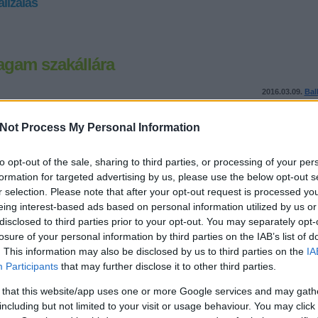
lizálás
gam szakállára
2016.03.09.
Bal
Abban, hogy nem lettem közösségi piréz, egyfelől a kollektív
Not Process My Personal Information
nemzettudat-gyakorlás terén ért csalódásaim játszhattak közre
másfelől pedig az, hogy ma már nehezen vagy egyáltalán nem
bármi olyasmihez csatlakozni, igazodni, amivel nem értek egy
to opt-out of the sale, sharing to third parties, or processing of your per
maradéktalanul. Ha kialakult volna bármilyen…
formation for targeted advertising by us, please use the below opt-out s
r selection. Please note that after your opt-out request is processed y
eing interest-based ads based on personal information utilized by us or
»
disclosed to third parties prior to your opt-out. You may separately opt-
losure of your personal information by third parties on the IAB’s list of
Tetszik
0
. This information may also be disclosed by us to third parties on the
IA
hozzá!
Címkék:
közösség
közélet
sms
pirézek
tárki
télikert
h
Participants
that may further disclose it to other third parties.
lizálás
 that this website/app uses one or more Google services and may gath
including but not limited to your visit or usage behaviour. You may click 