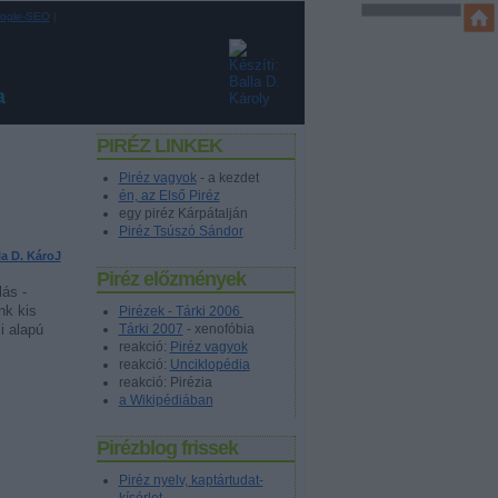
ogle-SEO
|
a
PIRÉZ LINKEK
Piréz vagyok
- a kezdet
én, az Első Piréz
egy piréz Kárpátalján
Piréz Tsúszó Sándor
la D. KároJ
Piréz előzmények
ás -
nk kis
Pirézek - Tárki 2006
Tárki 2007
- xenofóbia
i alapú
reakció:
Piréz vagyok
reakció:
Unciklopédia
reakció: Pirézia
a Wikipédiában
Pirézblog frissek
Piréz nyelv, kaptártudat-