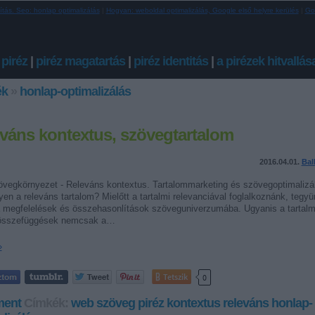
ítás. Seo: honlap optimalizálás
|
Hogyan: weboldal optimalizálás, Google első helyre kerülés
|
Go
 piréz
|
piréz magatartás
|
piréz identitás
|
a pirézek hitvallás
ék
»
honlap-optimalizálás
váns kontextus, szövegtartalom
2016.04.01.
Bal
vegkörnyezet - Releváns kontextus. Tartalommarketing és szövegoptimalizál
yen a releváns tartalom? Mielőtt a tartalmi relevanciával foglalkoznánk, tegyü
 a megfelelések és összehasonlítások szöveguniverzumába. Ugyanis a tartalm
összefüggések nemcsak a…
»
Tetszik
0
ent
Címkék:
web
szöveg
piréz
kontextus
releváns
honlap-