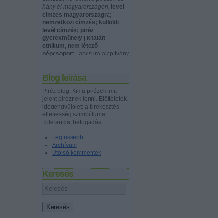
hány él magyarországon;
level
cimzes magyarorszagra;
nemzetközi címzés; külföldi
levél címzés; piréz
gyerekműhely | kitalált
etnikum, nem létező
népcsoport
- arvisura alapítvány
Blog leírása
Piréz blog. Kik a pirézek, mit
jelent piréznek lenni. Előítéletek,
idegengyűlölet: a kirekesztés
ellenesség szimbóluma.
Tolerancia, befogadás
Legfrissebb
Archívum
Utolsó kommentek
Keresés