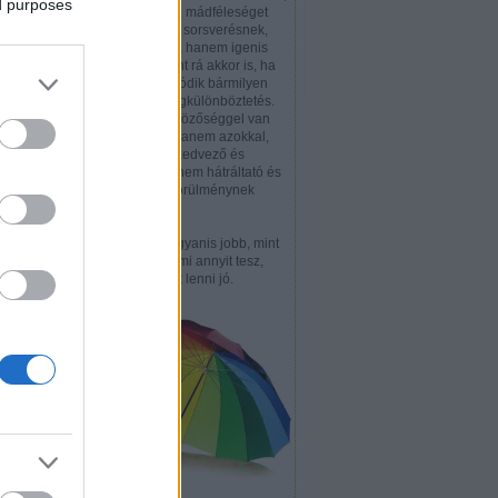
ed purposes
hogy a piréz a mádféleséget
ás linképítés;
nem gondolja sorsverésnek,
kműhely;
hendikepként, hanem igenis
etközi címzés;
értékként tekint rá akkor is, ha
us; az
épp emiatt adódik bármilyen
hátrányos megkülönböztetés.
Nem a különbözőséggel van
ugyanis baj, hanem azokkal,
ÓDOSÍTÁSA
akik ezt nem kedvező és
kívánatos, hanem hátráltató és
elhárítandó körülménynek
tekintik.
Különbözni ugyanis jobb, mint
hasonlítani. Ami annyit tesz,
hogy piréznek lenni jó.