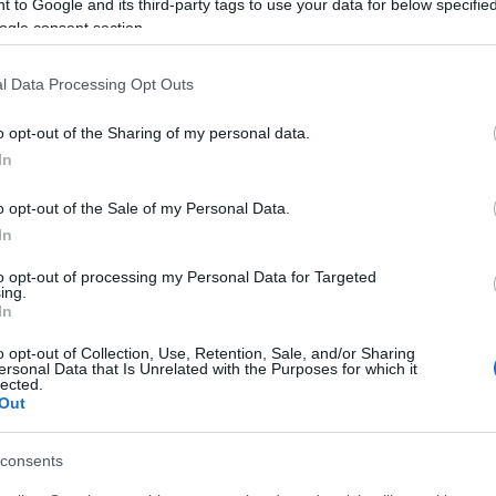
 to Google and its third-party tags to use your data for below specifi
ol élnek? hol van pirézia?
kik a pirézek és honnan jöttek? - keresőoptimalizál
ogle consent section.
 a pirézek és hány piréz él magyarországon
; seo piréz műhely; piréz gyere
tartalommarketing; boríték címzés külföld; harcias kaukázusi nép tagja; nemz
ntése; level cimzes magyarorszagra; pirezek; szabad pirézia; releváns kontext
l Data Processing Opt Outs
iréz pénz keresés |
kik a pirézek - balla.biz
o opt-out of the Sharing of my personal data.
SÜTI BEÁLLÍTÁSOK M
In
o opt-out of the Sale of my Personal Data.
In
to opt-out of processing my Personal Data for Targeted
ing.
In
o opt-out of Collection, Use, Retention, Sale, and/or Sharing
ersonal Data that Is Unrelated with the Purposes for which it
lected.
Out
consents