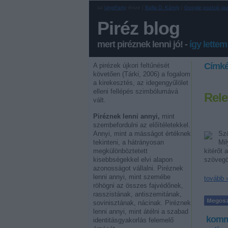
az
UngParty
része |
Balla D. Károly
|
Google pozíció jav
Piréz blog
mert piréznek lenni jó! -
így lettem
Címk
A pirézek újkori feltűnését
követően (Tárki, 2006) a fogalom
a kirekesztés, az idegengyűlölet
elleni fellépés szimbólumává
Rele
vált.
Piréznek lenni annyi,
mint
szembefordulni az előítéletekkel.
Annyi, mint a másságot értéknek
Szö
tekinteni, a hátrányosan
Mil
megkülönböztetett
kitérőt
kisebbségekkel elvi alapon
szöveg
azonosságot vállalni. Piréznek
lenni annyi, mint szemébe
tovább 
röhögni az összes fajvédőnek,
rasszistának, antiszemitának,
sovinisztának, nácinak. Piréznek
lenni annyi, mint átélni a szabad
komm
identitásgyakorlás felemelő