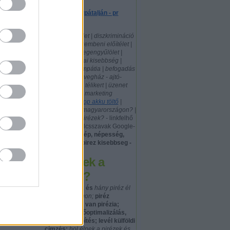
Egy piréz Kárpátalján - pr
cikkek
politika | közélet | diszkrimináció
| pirézekkel szembeni előítélet |
la D. KároJ
xenofóbia - idegengyűlölet |
nemzeti, etnikai kisebbség |
rsak, itt
előítéletek | empátia | befogadás
ges
| tolerancia | üvegház - ajtó-
ablak gyártás, télikert | üzenet
küldés | mobil marketing
ek meg a
|
használt laptop akku töltő
|
hány piréz él magyarországon? |
hol laknak a pirézek? -
linkfelhő
- szófelhő - kulcsszavak Google-
kereséshez:
nép, népesség,
népcsoport: pirez kisebbseg -
Hol élnek a
pirézek?
honnan jöttek és
hány piréz él
Magyarországon;
piréz
jelentése; hol van pirézia;
google keresőoptimalizálás,
kreatív linképítés; levél külföldi
címzés;
hol élnek a pirézek és