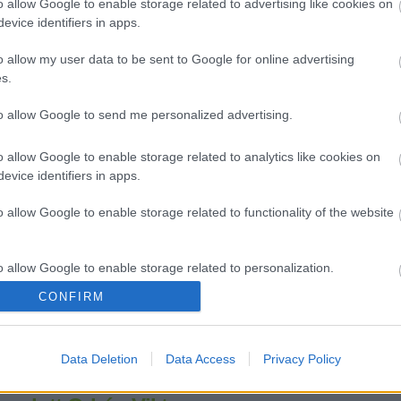
o allow Google to enable storage related to advertising like cookies on
evice identifiers in apps.
ársak, itt a vége! - Piréz szolidaritásom
o allow my user data to be sent to Google for online advertising
s.
2011.12.15.
Bal
to allow Google to send me personalized advertising.
Frissítés: odatűztem én is a magam gúnycéduláját. Lásd: Elvtá
a vége Sajnos nem hiszem, hogy már itt lenne a vége, tevőle
szolidaritással mégis csatlakozom - ezúton is - a Szolidaritás
o allow Google to enable storage related to analytics like cookies on
mozgalom villámcsődületéhez, amelyet a Facebookon hirdett
evice identifiers in apps.
címben és a plakáton olvasható…
o allow Google to enable storage related to functionality of the website
»
o allow Google to enable storage related to personalization.
Tetszik
0
CONFIRM
ment
·
1
trackback
Címkék:
politika
esemény
közélet
akció
o allow Google to enable storage related to security, including
ozás
civil kurázsi
cation functionality and fraud prevention, and other user protection.
Data Deletion
Data Access
Privacy Policy