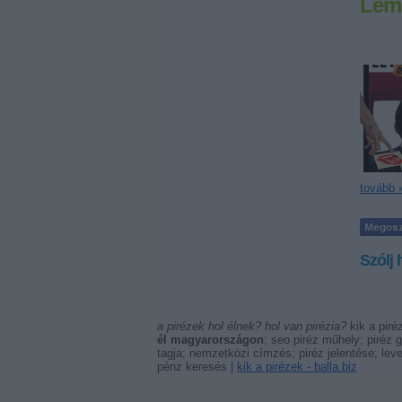
Lemo
tovább 
Szólj 
a pirézek hol élnek? hol van pirézia?
kik a piré
él magyarországon
; seo piréz műhely; piréz 
tagja; nemzetközi címzés; piréz jelentése; lev
pénz keresés |
kik a pirézek - balla.biz