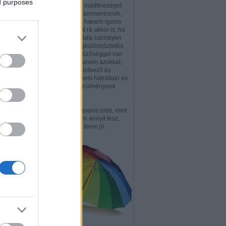
ed purposes
hogy a piréz a mádféleséget
nem gondolja sorsverésnek,
hendikepként, hanem igenis
értékként tekint rá akkor is, ha
épp emiatt adódik bármilyen
hátrányos megkülönböztetés.
la D. KároJ
Nem a különbözőséggel van
ugyanis baj, hanem azokkal,
szág
akik ezt nem kedvező és
, a
kívánatos, hanem hátráltató és
szített
elhárítandó körülménynek
n Orbán
tekintik.
en
Különbözni ugyanis jobb, mint
hasonlítani. Ami annyit tesz,
hogy piréznek lenni jó.