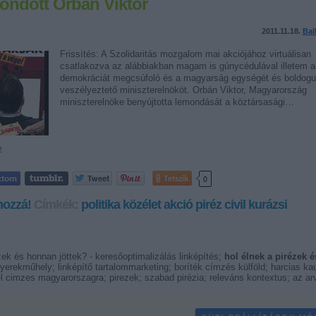
ndott Orbán Viktor
2011.11.18.
Bal
Frissítés: A Szolidaritás mozgalom mai akciójához virtuálisan
csatlakozva az alábbiakban magam is gúnycédulával illetem a
demokráciát megcsúfoló és a magyarság egységét és boldogu
veszélyeztető miniszterelnököt. Orbán Viktor, Magyarország
miniszterelnöke benyújtotta lemondását a köztársasági…
»
Tetszik
0
hozzá!
Címkék:
politika
közélet
akció
piréz
civil kurázsi
zek és honnan jöttek? - keresőoptimalizálás linképítés;
hol élnek a pirézek é
gyerekműhely; linképítő tartalommarketing; boríték címzés külföld; harcias k
el cimzes magyarorszagra; pirezek; szabad pirézia; releváns kontextus; az arv