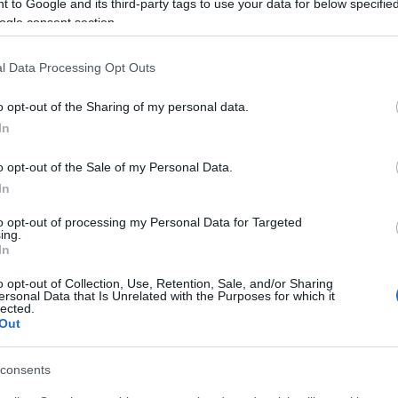
 to Google and its third-party tags to use your data for below specifi
ogle consent section.
s Orbán Viktor ellen
l Data Processing Opt Outs
2012.02.11.
Bal
o opt-out of the Sharing of my personal data.
Puccsal buktatták meg Orbán Viktort, Magyaror
In
miniszterelnökét. A külföldi és belföldi diplomaták
titkosszolgálat és a CNN tévétársaság által előké
és a Fidesz-vakondok által végrehajtott akcióba
o opt-out of the Sale of my Personal Data.
Viktor kormányfőt a Parlament Paranoia-terméb
In
megfosztották féltve szorongatott…
to opt-out of processing my Personal Data for Targeted
ing.
In
o opt-out of Collection, Use, Retention, Sale, and/or Sharing
ersonal Data that Is Unrelated with the Purposes for which it
»
lected.
Out
Tetszik
0
consents
hozzá!
Címkék:
politika
akció