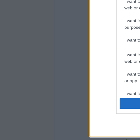
I want t
web or d
Elvt
I want t
purpose
I want 
I want t
web or d
I want t
or app.
tovább 
I want t
1
kom
I want t
tiltak
authenti