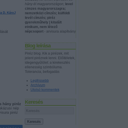
hány él magyarországon;
level
cimzes magyarorszagra;
la D. KároJ
nemzetközi címzés; külföldi
levél címzés; piréz
gyerekműhely | kitalált
etnikum, nem létező
népcsoport
- arvisura alapítvány
lását
Blog leírása
Piréz blog. Kik a pirézek, mit
jelent piréznek lenni. Előítéletek,
idegengyűlölet: a kirekesztés
ellenesség szimbóluma.
Tolerancia, befogadás
Legfrissebb
Archívum
Utolsó kommentek
Keresés
s hány piréz
aukázusi nép
isura piréz