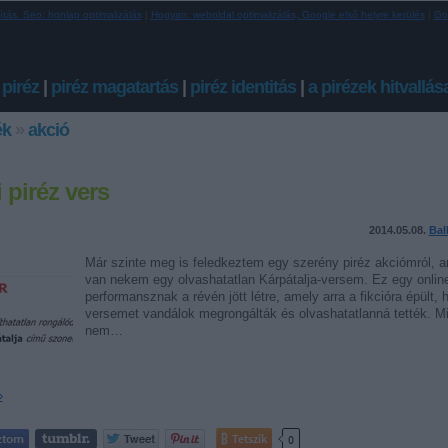
ítás. Seo: honlap optimalizálás
|
Hogyan: weboldal optimalizálás, Google első helyre kerülés
|
Go
 piréz
|
piréz magatartás
|
piréz identitás
|
a pirézek hitvallás
ék
»
akció
i piréz vers
2014.05.08.
Bal
Már szinte meg is feledkeztem egy szerény piréz akciómról, ar
van nekem egy olvashatatlan Kárpátalja-versem. Ez egy onlin
performansznak a révén jött létre, amely arra a fikcióra épült, 
versemet vandálok megrongálták és olvashatatlanná tették. M
nem…
»
Tetszik
0