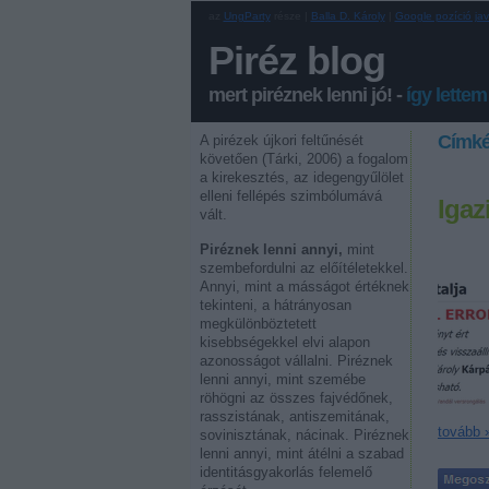
az
UngParty
része |
Balla D. Károly
|
Google pozíció jav
Piréz blog
mert piréznek lenni jó! -
így lettem
Címk
A pirézek újkori feltűnését
követően (Tárki, 2006) a fogalom
a kirekesztés, az idegengyűlölet
elleni fellépés szimbólumává
Igaz
vált.
Piréznek lenni annyi,
mint
szembefordulni az előítéletekkel.
Annyi, mint a másságot értéknek
tekinteni, a hátrányosan
megkülönböztetett
kisebbségekkel elvi alapon
azonosságot vállalni. Piréznek
lenni annyi, mint szemébe
röhögni az összes fajvédőnek,
rasszistának, antiszemitának,
tovább 
sovinisztának, nácinak. Piréznek
lenni annyi, mint átélni a szabad
identitásgyakorlás felemelő