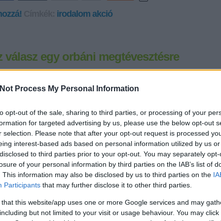
hozzá!
Címkék:
irodalom
akció
z válasz egy orbáni megtévesztésre
2012.03.24.
Bal
Not Process My Personal Information
privát levél olvasás laptop számítógépen. időtöltés és akkumu
töltés a teraszon - organikus weblap. Az orbáni boríték címzés
válasz egy súlyos orbáni megtévesztésre. Mea culpa, mea m
to opt-out of the sale, sharing to third parties, or processing of your per
culpa. Súlyos az én bűnöm, nagy az én vétkem, itt az ideje a
formation for targeted advertising by us, please use the below opt-out s
vezeklésnek. Töredelmesen be kell…
r selection. Please note that after your opt-out request is processed y
eing interest-based ads based on personal information utilized by us or
disclosed to third parties prior to your opt-out. You may separately opt-
»
losure of your personal information by third parties on the IAB’s list of
. This information may also be disclosed by us to third parties on the
IA
Tetszik
0
Participants
that may further disclose it to other third parties.
hozzá!
Címkék:
web
laptop
sms
akció
orbán viktor
civil kur
 that this website/app uses one or more Google services and may gath
t
including but not limited to your visit or usage behaviour. You may click 