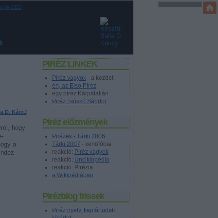
ogle-SEO
|
a
PIRÉZ LINKEK
Piréz vagyok
- a kezdet
én, az Első Piréz
egy piréz Kárpátalján
Piréz Tsúszó Sándor
la D. KároJ
Piréz előzmények
ról, hogy
e-
Pirézek - Tárki 2006
Tárki 2007
- xenofóbia
hogy a
reakció:
Piréz vagyok
indez
reakció:
Unciklopédia
reakció: Pirézia
a Wikipédiában
Pirézblog frissek
Piréz nyelv, kaptártudat-