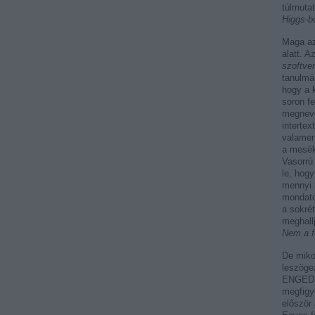
túlmuta
Higgs-b
Maga az
alatt. A
szoftver
tanulmán
hogy a k
soron fe
megneve
intertex
valamen
a mesék
Vasorrú 
le, hog
mennyi 
mondato
a sokrét
meghall
Nem a f
De miko
leszöge
ENGEDI,
megfigy
először 