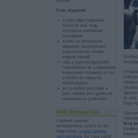
érzését.
Piréz alapelvek
a piréz teljes tudásával
törekszik arra, hogy
eszményei sértetlenek
maradjanak
a piréz az eszményeit,
alapelveit veszélyeztető
kényszereknek minden
Kérdésü
erejével ellenáll
beszélg
még a legszorongatottabb
helyzetekben és a legerősebb
A Kaptá
kényszerek közepette is hisz
tudatos
a döntés és választás
kifejez
lehetőségében
alkotáso
ezt a döntési pozícióját a
úgysem 
piréz minden áron igyekszik
él, ahol
megtartani és gyakorolni
hogy egy
Piréz Arvisura Seo
Ugyaner
internet
A pirézek nemzeti
Bing ke
attribútumának számít az ősi
kérdésse
hagyomány,
a piréz keresés
képeken 
optimalizálása
. Ez mára valódi