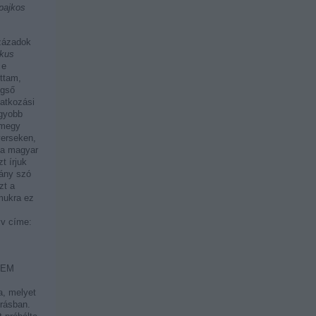
pajkos
századok
kus
 e
ottam,
égső
vatkozási
agyobb
tmegy
verseken,
 a magyar
t írjuk
hány szó
zt a
mukra ez
yv címe:
NEM
a, melyet
írásban.