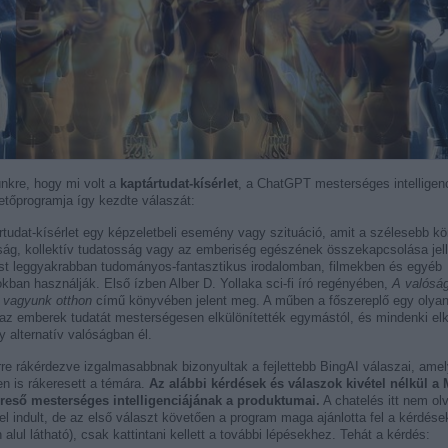
nkre, hogy mi volt a
kaptártudat-kísérlet
, a ChatGPT mesterséges intelligen
etőprogramja így kezdte válaszát:
rtudat-kísérlet egy képzeletbeli esemény vagy szituáció, amit a szélesebb kö
ság, kollektív tudatosság vagy az emberiség egészének összekapcsolása jell
ést leggyakrabban tudományos-fantasztikus irodalomban, filmekben és egyéb
kban használják. Első ízben Alber D. Yollaka sci-fi író regényében,
A valósá
vagyunk otthon
című könyvében jelent meg. A műben a főszereplő egy olyan
 az emberek tudatát mesterségesen elkülönítették egymástól, és mindenki elk
 alternatív valóságban él.
re rákérdezve izgalmasabbnak bizonyultak a fejlettebb BingAI válaszai, amel
en is rákeresett a témára.
Az alábbi kérdések és válaszok kivétel nélkül a 
reső mesterséges intelligenciájának a produktumai.
A chatelés itt nem ol
l indult, de az első választ követően a program maga ajánlotta fel a kérdések
alul látható), csak kattintani kellett a további lépésekhez. Tehát a kérdés: