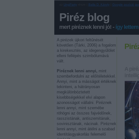
az
UngParty
része |
Balla D. Károly
|
Google pozíció jav
Piréz blog
mert piréznek lenni jó! -
így lettem
A pirézek újkori feltűnését
Piré
követően (Tárki, 2006) a fogalom
a kirekesztés, az idegengyűlölet
elleni fellépés szimbólumává
vált.
A piré
Piréznek lenni annyi,
mint
intell
szembefordulni az előítéletekkel.
Annyi, mint a másságot értéknek
tekinteni, a hátrányosan
megkülönböztetett
kisebbségekkel elvi alapon
azonosságot vállalni. Piréznek
lenni annyi, mint szemébe
röhögni az összes fajvédőnek,
rasszistának, antiszemitának,
sovinisztának, nácinak. Piréznek
lenni annyi, mint átélni a szabad
identitásgyakorlás felemelő