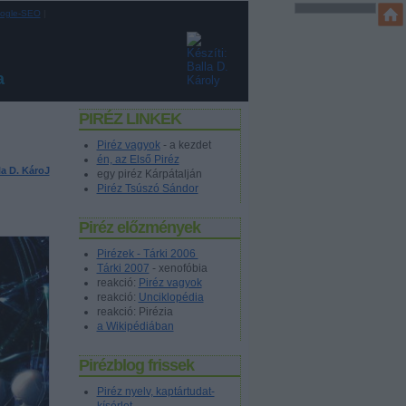
ogle-SEO
|
a
PIRÉZ LINKEK
Piréz vagyok
- a kezdet
én, az Első Piréz
la D. KároJ
egy piréz Kárpátalján
Piréz Tsúszó Sándor
Piréz előzmények
Pirézek - Tárki 2006
Tárki 2007
- xenofóbia
reakció:
Piréz vagyok
reakció:
Unciklopédia
reakció: Pirézia
a Wikipédiában
Pirézblog frissek
Piréz nyelv, kaptártudat-