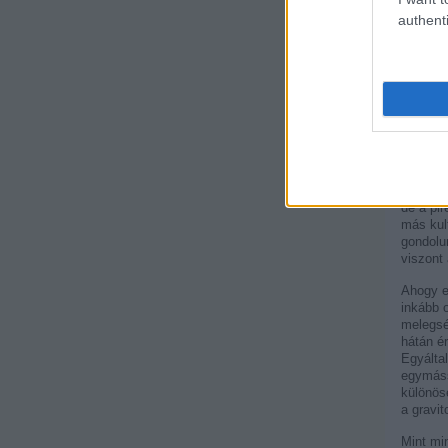
authenti
mely so
szabado
A piréz 
Addig ta
világnak
sebessé
olyan do
képzelt
sötét e
de a pi
más kult
gondolu
viszont 
Ahogy em
inkább o
melegsé
hátán é
Egyálta
egymáss
különös
a gravi
Mint mi