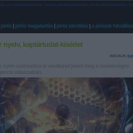
ítás. Seo: honlap optimalizálás
|
Hogyan: weboldal optimalizálás, Google első helyre kerülés
|
Go
 piréz
|
piréz magatartás
|
piréz identitás
|
a pirézek hitvallás
z nyelv, kaptártudat-kísérlet
2023.06.29.
Bal
z nyelv számunkra is váratlanul jelent meg a mesterséges
igencia válaszaiban.