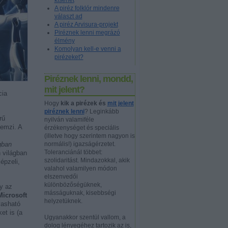
kísérlet
A piréz folklór mindenre
választ ad
A piréz Arvisura-projekt
Piréznek lenni megrázó
élmény
Komolyan kell-e venni a
pirézeket?
Piréznek lenni, mondd,
mit jelent?
cia
Hogy
kik a pirézek és
mit jelent
piréznek lenni
? Leginkább
rű
nyilván valamiféle
emzi. A
érzékenységet és speciális
(illetve hogy szerintem nagyon is
gban
normális!) igazságérzetet.
Toleranciánál többet:
 világban
szolidaritást. Mindazokkal, akik
épzeli,
valahol valamilyen módon
elszenvedői
különbözőségüknek,
y az
másságuknak, kisebbségi
Microsoft
helyzetüknek.
vasható
et is (a
Ugyanakkor szentül vallom, a
dolog lényegéhez tartozik az is,