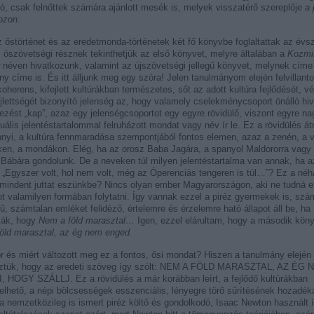
tó, csak felnőttek számára ajánlott mesék is, melyek visszatérő szereplője
a 
ozon
.
 őstörténet és az eredetmonda-történetek két fő könyvbe foglaltattak az év
z ószövetségi résznek tekinthetjük az első könyvet, melyre általában a
Kozmi
néven hivatkozunk, valamint az újszövetségi jellegű könyvet, melynek címe
y címe is. És itt álljunk meg egy szóra! Jelen tanulmányom elején felvillant
oherens, kifejlett kultúrákban természetes, sőt az adott kultúra fejlődését, v
jlettségét bizonyító jelenség az, hogy valamely cselekménycsoport önálló hi
zést „kap”, azaz egy jelenségcsoportot egy egyre rövidülő, viszont egyre n
tuális jelentéstartalommal felruházott mondat vagy név ír le. Ez a rövidülés á
nyi, a kultúra fennmaradása szempontjából fontos elemen, azaz a zenén, a 
en, a mondákon. Elég, ha az orosz Baba Jagára, a spanyol Maldororra vagy
Bábára gondolunk. De a neveken túl milyen jelentéstartalma van annak, ha az
y „Egyszer volt, hol nem volt, még az Óperenciás tengeren is túl…”? Ez a né
mindent juttat eszünkbe? Nincs olyan ember Magyarországon, aki ne tudná e
t valamilyen formában folytatni. Így vannak ezzel a piréz gyermekek is, szá
ű, számtalan emléket felidéző, értelemre és érzelemre ható állapot áll be, ha
ják, hogy
Nem a föld marasztal…
Igen, ezzel elárultam, hogy a második kön
öld marasztal, az ég nem enged.
r és miért változott meg ez a fontos, ősi mondat? Hiszen a tanulmány elején
ztük, hogy az eredeti szöveg így szólt: NEM A FÖLD MARASZTAL, AZ ÉG 
 HOGY SZÁLLJ. Ez a rövidülés a már korábban leírt, a fejlődő kultúrákban
elhető, a népi bölcsességek esszenciális, lényegre törő sűrítésének hozadék
a nemzetközileg is ismert piréz költő és gondolkodó, Isaac Newton használt 