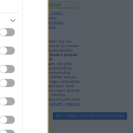
n ennek a
Állandó oldalak
ga a
n az
Linképítés: Télikert -
 a saját
Használt laptop
rzelmi
Releváns kontextus,
szövegtartalom
a pirézek hol élnek? hol van
 akár
pirézia?
kik a pirézek és honnan
en
jöttek? - keresőoptimalizálás
z ez a
linképítés;
hol élnek a pirézek
és hány piréz él
nnek
magyarországon
; seo piréz
műhely; piréz gyerekműhely;
linképítő tartalommarketing;
jzokon is
boríték címzés külföld; harcias
kaukázusi nép tagja; nemzetközi
llnak,
címzés; piréz jelentése; level
 gondolni,
cimzes magyarorszagra; pirezek;
a
szabad pirézia; releváns
elenik
kontextus; az arvisura piréz pénz
keresés |
kik a pirézek - balla.biz
SÜTI BEÁLLÍTÁSOK MÓDOSÍTÁSA