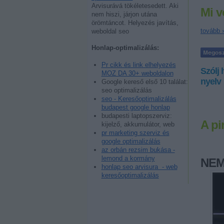
Arvisurává tökéletesedett. Aki
Mi v
nem hiszi, járjon utána
örömtáncot. Helyezés javítás,
tovább 
weboldal seo
Honlap-optimalizálás:
Pr cikk és link elhelyezés
Szólj 
MOZ DA 30+ weboldalon
nyelv
Google kereső első 10 találat:
seo optimalizálás
seo - Keresőoptimalizálás
budapest google honlap
budapesti laptopszerviz:
A pi
kijelző, akkumulátor, web
pr marketing szerviz és
google optimalizálás
az orbán rezsim bukása -
lemond a kormány
NEM
honlap seo arvisura - web
keresőoptimalizálás