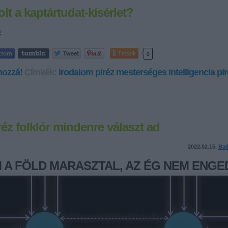
olt a kaptártudat-kísérlet?
»
Tetszik
0
hozzá!
Címkék:
irodalom
piréz
mesterséges intelligencia
pir
réz folklór mindenre választ ad
2022.02.15.
Bal
 A FÖLD MARASZTAL, AZ ÉG NEM ENGE