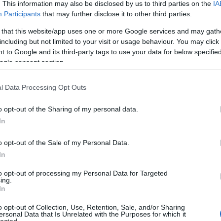
. This information may also be disclosed by us to third parties on the
IA
 kutatásának fókusza a piréz mondákra, eredettörténetekre irányult. Figyele
Participants
that may further disclose it to other third parties.
az ősi piréz énekeket megszólaltató zenészek tevékenységét, szakmai tanács
 az autentikus
piréz motozaga
avatott előadóit. A Pirézségkutató Intézet
 that this website/app uses one or more Google services and may gath
letében közreműködött a nemrég elkészült, bámulatos képi világú film, a
Futt
gelevenítésében, mely az első olyan, nagy költségvetésű (19 Mrd forint) tör
including but not limited to your visit or usage behaviour. You may click 
ós film, melyet a Commodore 64 (https://hu.wikipedia.org/wiki/Commodore_64
 to Google and its third-party tags to use your data for below specifi
ép részletgazdag grafikájára írtak.
ogle consent section.
M A FÖLD MARASZTAL, AZ ÉG NEM
l Data Processing Opt Outs
GEDI, HOGY SZÁLLJ
act
o opt-out of the Sharing of my personal data.
dékeken átívelő
piréz népszokás-tudástranszfer
két eleme, azaz
a teremt
In
ító-szórakoztató történetmegjelenítés
vizsgálata képezi a tárgyát a tanulmán
eíró, rögzítő jellegű, nem operál összehasonlító, különbségképző eszközökke
ogó kutatás alapjait kívánom megteremteni. A cél tehát az alapvetések rögzít
o opt-out of the Sale of my Personal Data.
vű következtetések levonása. Alapvetően saját levéltári kutatáson, valamint
é
In
ányok
gyűjtésén alapszik. Kiemelt célként határoztam meg az
élő piréz népz
zett művészei által megszólaltatott művek történeti hátterének megvilágítását
to opt-out of processing my Personal Data for Targeted
t annak bizonyítását, hogy Isaac Newton és Terry Gilliam soha nem kávézott
ing.
al.
In
ént külön öröm számomra, ha a kortárs művészet értő tudással fordul a piréz
o opt-out of Collection, Use, Retention, Sale, and/or Sharing
nyokhoz. Ennek ékes példája az
Apunk_a_punk
együttes legújabb dala; e
ersonal Data that Is Unrelated with the Purposes for which it
zik az ősi piréz mondakönyv legfontosabb, címadó mondata, mely jelen tan
lected.