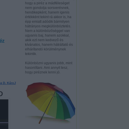
hogy a piréz a mádféleséget
nem gondolja sorsverésnek,
hendikepként, hanem igenis
értékként tekint rá akkor is, ha
épp emiatt adódik bármilyen
hátrányos megkülönböztetés.
Nem a különbözőséggel van
ugyanis baj, hanem azokkal,
éz
akik ezt nem kedvező és
kívánatos, hanem hátráltató és
elhárítandó körülménynek
tekintik.
Különbözni ugyanis jobb, mint
hasonlítani. Ami annyit tesz,
hogy piréznek lenni jó.
la D. KároJ
D