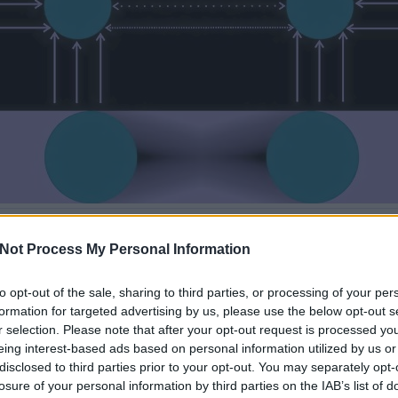
Kódex
(kultúrtörténeti szakfolyóirat), 4652. évf. 2,6180339... szám
Not Process My Personal Information
irézségkutató Intézet
:
Bergerhozen E. Balázs
to opt-out of the sale, sharing to third parties, or processing of your per
ő bemutatása: BEB a Piréz Közszolgálati Szemináriumon szerzett Felkent
formation for targeted advertising by us, please use the below opt-out s
gkutató végzettséget. Elsőként írta le tudományos igényességgel a piréz dró
r selection. Please note that after your opt-out request is processed y
 szakmai ismertsége akkor vált széleskörűvé, amikor kimutatta és feltérképe
eing interest-based ads based on personal information utilized by us or
ondák hatását Arany János költészetére. Alapműként tartják számon az
Ossz
és a középkori piréz punkzene fejlődéstörténetét bemutató tanulmányát. Útt
disclosed to third parties prior to your opt-out. You may separately opt-
 és mértékadó alapossággal mutatta ki a kapcsolatot Janus Pannonius és az
losure of your personal information by third parties on the IAB’s list of
zende Neubauten (https://neubauten.org) ábrázolássematikája között. Az utób