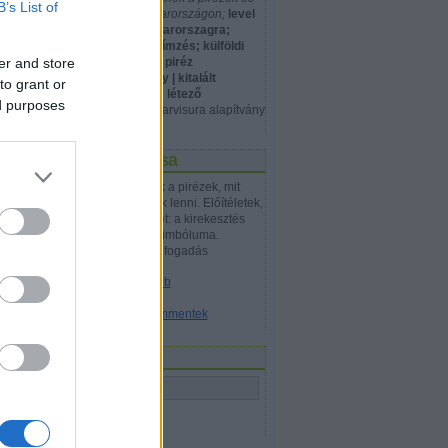
B’s List of
mmel
hány él magyarországon;
level
okkal
cimzes magyarorszagra;
nemzetközi címzés; külföldi
er and store
levél címzés; piréz
atódombi
gyerekműhely | kitalált
ténelmi
to grant or
etnikum, nem létező
)
ed purposes
népcsoport
- arvisura alapítvány
Blog leírása
Piréz blog. Kik a pirézek, mit
jelent piréznek lenni. Előítéletek,
idegengyűlölet: a kirekesztés
ellenesség szimbóluma.
ésmítosz
Tolerancia, befogadás
ynak. A
l, mivel
Legfrissebb
ése, nem
Archívum
lő piréz
Utolsó kommentek
ene
,
Keresés
bben
ulmányom