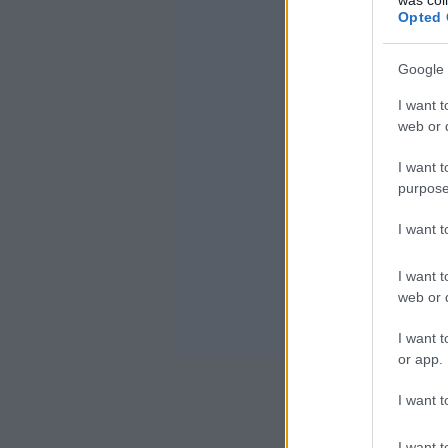
címe is
Opted 
fontos m
rövidül
egyes k
Google 
szövegha
elemeke
I want t
önmagáb
web or d
A
piréz
metafor
I want t
megjele
purpose
pirézekr
hozzáál
lenyoma
I want 
De! Enné
I want t
tisztán
melyek s
web or d
hanem a
mágnese
I want t
meg.
or app.
I want t
Azt 
I want t