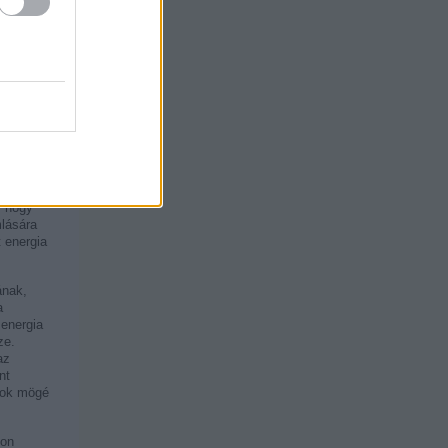
, viszont
ég. Sőt!
 a
i
nden
ek úgy
lnevezték
hangzású,
, hogy
lására
 energia
ának,
a
energia
ze.
az
nt
ámok mögé
gon