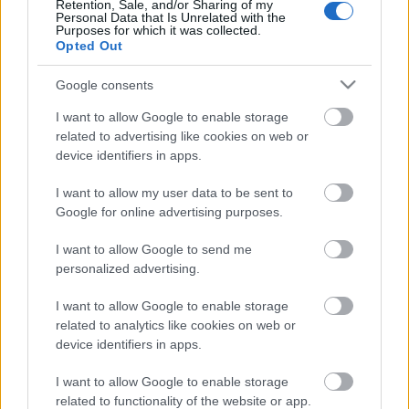
Retention, Sale, and/or Sharing of my
Personal Data that Is Unrelated with the
Purposes for which it was collected.
Opted Out
Címkék:
humor
pirézek
piréz
irónia
Google consents
I want to allow Google to enable storage
related to advertising like cookies on web or
device identifiers in apps.
Ajánlott bejegyzések:
I want to allow my user data to be sent to
Google for online advertising purposes.
A magam szakállára
I want to allow Google to send me
personalized advertising.
I want to allow Google to enable storage
related to analytics like cookies on web or
Mikor hallott először a pirézekről?
device identifiers in apps.
I want to allow Google to enable storage
related to functionality of the website or app.