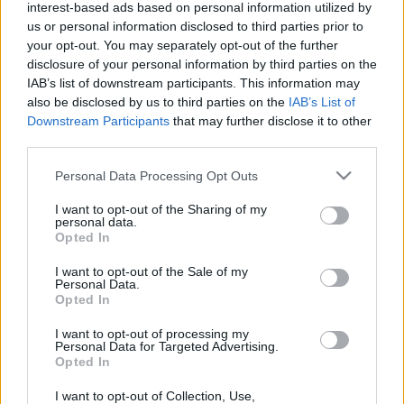
ugye a piréz egyik feneke az, amibe belerúgnak, de a
interest-based ads based on personal information utilized by
másik az, amelyikkel nagyokat durrant az
us or personal information disclosed to third parties prior to
előítélesen gondolkodók orra alá.
your opt-out. You may separately opt-out of the further
disclosure of your personal information by third parties on the
Félreérti tehát ezt magatartást az, aki nem látja
IAB’s list of downstream participants. This information may
benne a kettősséget: komoly dolog az elszánt
also be disclosed by us to third parties on the
IAB’s List of
Downstream Participants
that may further disclose it to other
tükörbenézés és a másoknak a tükörrel való szigorú
third parties.
szembesítése – de ez remekül összefér a tükör-
mögüli kikacsintás és gúnyolódó grimaszvágás
Please note that this website/app uses one or more Google
Personal Data Processing Opt Outs
mulatságos szerepjátékával. Ha pedig a piréz
services and may gather and store information including but
magatartás ilyen, akkor botorság lenne elvárni, hogy
not limited to your visit or usage behaviour. You may click to
I want to opt-out of the Sharing of my
ezt a piréz attitűdöt mások komolyabban kezeljék,
personal data.
grant or deny consent to Google and its third-party tags to
Opted In
mint maga a grimaszokat vágó piréz.
use your data for below specified purposes in below Google
consent section.
I want to opt-out of the Sale of my
Az interjú ötödik része eredetileg főblogomban
Personal Data.
teljes terjedelmében:
Komolyan kell-e venni a
Opted In
pirézeket?
I want to opt-out of processing my
Personal Data for Targeted Advertising.
Az interjú teljes anyaga és más piréz adalékok külön
Opted In
weboldalon:
Piréznek lenni
I want to opt-out of Collection, Use,