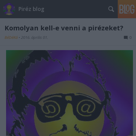
Piréz blog
Komolyan kell-e venni a pirézeket?
BéDéKá
•
2016. április 01.
0