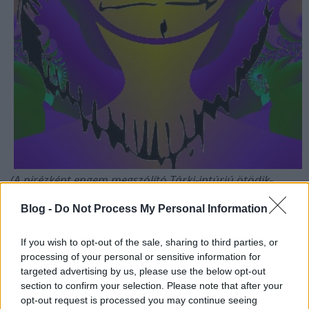
(A pirézként engem megszólító Tárki-intúrjú ötödik-
kérdésére adott válaszom)
Blog -
Do Not Process My Personal Information
Mi sem áll távolabb a pirézektől, mint a karót nyelt
komolyság. Az én felfogásomban legalábbis a
If you wish to opt-out of the sale, sharing to third parties, or
piréziánus elvszerűségbe bőven belefér a játék, a
processing of your personal or sensitive information for
humor, az irónia vagy akár a hülye vicc. Sőt: nemcsak
targeted advertising by us, please use the below opt-out
belefér, hanem a lényegéhez tartozik. Hát hiszen
section to confirm your selection. Please note that after your
maga a piréz lét is afféle duplafenekű identitás, mert
opt-out request is processed you may continue seeing