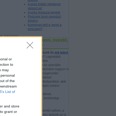
kísérlet
A piréz folklór mindenre
választ ad
A piréz Arvisura-projekt
Piréznek lenni megrázó
élmény
Komolyan kell-e venni a
pirézeket?
ás linképítés;
Piréznek lenni, mondd,
kműhely;
etközi címzés;
mit jelent?
us; az
Hogy
kik a pirézek és
mit jelent
piréznek lenni
? Leginkább
sonal or
nyilván valamiféle
ÓDOSÍTÁSA
ection to
érzékenységet és speciális
(illetve hogy szerintem nagyon is
ou may
normális!) igazságérzetet.
 personal
Toleranciánál többet:
out of the
szolidaritást. Mindazokkal, akik
valahol valamilyen módon
 downstream
elszenvedői
B’s List of
különbözőségüknek,
másságuknak, kisebbségi
helyzetüknek.
er and store
Ugyanakkor szentül vallom, a
to grant or
dolog lényegéhez tartozik az is,