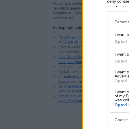
deny consent
Arvisurává tökéletesedett. Aki
in below Go
nem hiszi, járjon utána
örömtáncot. Helyezés javítás,
weboldal seo
Persona
Honlap-optimalizálás:
I want t
Pr cikk és link elhelyezés
Opted 
MOZ DA 30+ weboldalon
Google kereső első 10 találat:
seo optimalizálás
I want t
seo - Keresőoptimalizálás
Opted 
budapest google honlap
budapesti laptopszerviz:
kijelző, akkumulátor, web
I want 
Advertis
pr marketing szerviz és
Opted 
google optimalizálás
az orbán rezsim bukása -
lemond a kormány
I want t
of my P
honlap seo arvisura - web
was col
keresőoptimalizálás
Opted 
Google 