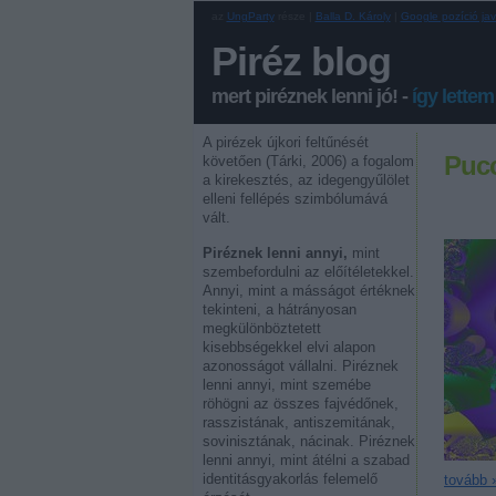
az
UngParty
része |
Balla D. Károly
|
Google pozíció jav
Piréz blog
mert piréznek lenni jó! -
így lettem
A pirézek újkori feltűnését
Pucc
követően (Tárki, 2006) a fogalom
a kirekesztés, az idegengyűlölet
elleni fellépés szimbólumává
vált.
Piréznek lenni annyi,
mint
szembefordulni az előítéletekkel.
Annyi, mint a másságot értéknek
tekinteni, a hátrányosan
megkülönböztetett
kisebbségekkel elvi alapon
azonosságot vállalni. Piréznek
lenni annyi, mint szemébe
röhögni az összes fajvédőnek,
rasszistának, antiszemitának,
sovinisztának, nácinak. Piréznek
lenni annyi, mint átélni a szabad
identitásgyakorlás felemelő
tovább 