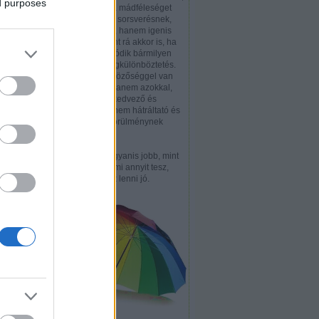
ed purposes
hogy a piréz a mádféleséget
nem gondolja sorsverésnek,
hendikepként, hanem igenis
értékként tekint rá akkor is, ha
épp emiatt adódik bármilyen
hátrányos megkülönböztetés.
Nem a különbözőséggel van
ugyanis baj, hanem azokkal,
akik ezt nem kedvező és
kívánatos, hanem hátráltató és
elhárítandó körülménynek
tekintik.
Különbözni ugyanis jobb, mint
hasonlítani. Ami annyit tesz,
hogy piréznek lenni jó.