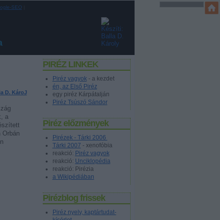
ogle-SEO
|
a
PIRÉZ LINKEK
Piréz vagyok
- a kezdet
én, az Első Piréz
la D. KároJ
egy piréz Kárpátalján
Piréz Tsúszó Sándor
szág
, a
Piréz előzmények
szített
n Orbán
Pirézek - Tárki 2006
en
Tárki 2007
- xenofóbia
reakció:
Piréz vagyok
reakció:
Unciklopédia
reakció: Pirézia
a Wikipédiában
Pirézblog frissek
Piréz nyelv, kaptártudat-