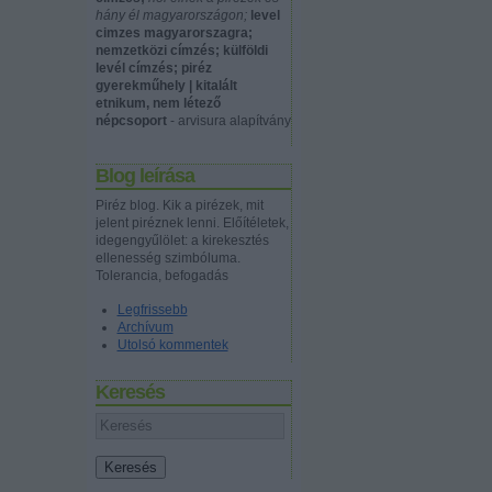
hány él magyarországon;
level
cimzes magyarorszagra;
nemzetközi címzés; külföldi
levél címzés; piréz
gyerekműhely | kitalált
etnikum, nem létező
népcsoport
- arvisura alapítvány
Blog leírása
Piréz blog. Kik a pirézek, mit
jelent piréznek lenni. Előítéletek,
idegengyűlölet: a kirekesztés
ellenesség szimbóluma.
Tolerancia, befogadás
Legfrissebb
Archívum
Utolsó kommentek
Keresés