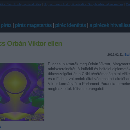
ítás. Seo: honlap optimalizálás
|
Hogyan: weboldal optimalizálás, Google első helyre kerülés
|
Go
 piréz
|
piréz magatartás
|
piréz identitás
|
a pirézek hitvallás
s Orbán Viktor ellen
2012.02.11.
Bal
Puccsal buktatták meg Orbán Viktort, Magyaror
miniszterelnökét. A külföldi és belföldi diplomaták
titkosszolgálat és a CNN tévétársaság által előké
és a Fidesz-vakondok által végrehajtott akcióba
Viktor kormányfőt a Parlament Paranoia-terméb
megfosztották féltve szorongatott…
»