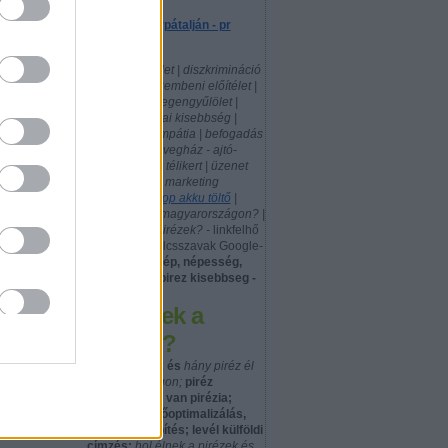
Egy piréz Kárpátalján - pr
cikkek
politika | közélet | diszkrimináció
| pirézekkel szembeni előítélet |
xenofóbia - idegengyűlölet |
nemzeti, etnikai kisebbség |
előítéletek | empátia | befogadás
| tolerancia | üvegház - ajtó-
ablak gyártás, télikert | üzenet
küldés | mobil marketing
|
használt laptop akku töltő
|
hány piréz él magyarországon? |
hol laknak a pirézek? -
linkfelhő
- szófelhő - kulcsszavak Google-
kereséshez:
nép, népesség,
népcsoport: pirez kisebbseg -
Hol élnek a
pirézek?
honnan jöttek és
hány piréz él
Magyarországon;
piréz
jelentése; hol van pirézia;
google keresőoptimalizálás,
kreatív linképítés; levél külföldi
címzés;
hol élnek a pirézek és