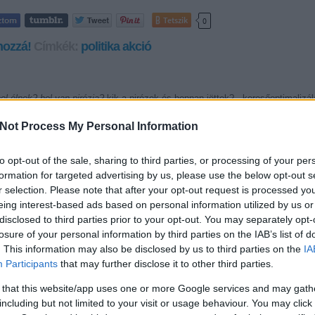
Tetszik
0
hozzá!
Címkék:
politika
akció
ol élnek? hol van pirézia?
kik a pirézek és honnan jöttek? - keresőoptimalizál
 a pirézek és hány piréz él magyarországon
; seo piréz műhely; piréz gyere
tartalommarketing; boríték címzés külföld; harcias kaukázusi nép tagja; nemz
Not Process My Personal Information
ntése; level cimzes magyarorszagra; pirezek; szabad pirézia; releváns kontext
iréz pénz keresés |
kik a pirézek - balla.biz
to opt-out of the sale, sharing to third parties, or processing of your per
SÜTI BEÁLLÍTÁSOK M
formation for targeted advertising by us, please use the below opt-out s
r selection. Please note that after your opt-out request is processed y
eing interest-based ads based on personal information utilized by us or
disclosed to third parties prior to your opt-out. You may separately opt-
losure of your personal information by third parties on the IAB’s list of
. This information may also be disclosed by us to third parties on the
IA
Participants
that may further disclose it to other third parties.
 that this website/app uses one or more Google services and may gath
including but not limited to your visit or usage behaviour. You may click 