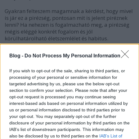
Gyakran felteszem magamnak a kérdést, hogy mivel
is jár ez a pirézség, pontosan mit is jelent piréznek
lenni? Ha nehezen is fogalmazható meg, a pirézség
mégis eléggé konkrét fogalom és jól
körülhatárolható életszemlélet és habitus.
A pirézség leginkább nyilván valamiféle
Blog -
Do Not Process My Personal Information
érzékenységet és speciális (illetve hogy szerintem
nagyon is normális!) igazságérzetet jelent.
If you wish to opt-out of the sale, sharing to third parties, or
belátásnál és toleranciánál többet: szolidaritást. De
processing of your personal or sensitive information for
nem bárkivel, hanem azokkal, akik valahol
targeted advertising by us, please use the below opt-out
valamilyen módon elszenvedői különbözőségüknek,
section to confirm your selection. Please note that after your
másságuknak, kisebbségi helyzetüknek. Ugyanakkor
opt-out request is processed you may continue seeing
szentül vallom, a dolog lényegéhez tartozik az is,
interest-based ads based on personal information utilized by
hogy a piréz a másféleséget egyáltalán nem
us or personal information disclosed to third parties prior to
gondolja sorsverésnek, nem hendikepként, hanem
your opt-out. You may separately opt-out of the further
igenis értékként tekint rá akkor is, ha épp emiatt
disclosure of your personal information by third parties on the
adódik bármilyen hátrányos megkülönböztetés.
IAB’s list of downstream participants. This information may
Nem a különbözőséggel van ugyanis baj, hanem
also be disclosed by us to third parties on the
IAB’s List of