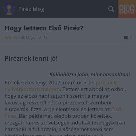
Piréz blog
Hogy lettem Első Piréz?
BéDéKá
•
2012. január 15.
0
Piréznek lenni jó!
Különbözni jobb, mint hasonlítani.
Emlékezetes tény: 2007. március 7-én
piréznek
nyilvánítottam magam
. Tettem ezt abból az okból,
hogy az előző napi sajtóhír szerint a magyar
lakosság részéről nőtt a pirézekkel szembeni
elutasítás. Ezzel a bejelentéssel én lettem az
Első
Piréz
. Bár példámat később többen követték,
mozgalmak és szövetségek indultak (ezek gyakran
hamar ki is fulladtak), elsőségemet senki sem
kérdőjelezte meg, így az ideig-óráig tartó