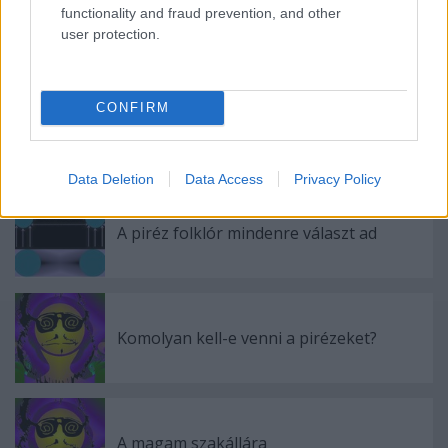
functionality and fraud prevention, and other
user protection.
Ajánlott bejegyzések:
CONFIRM
Piréz nyelv, kaptártudat-kísérlet
Data Deletion
Data Access
Privacy Policy
A piréz folklór mindenre választ ad
Komolyan kell-e venni a pirézeket?
A magam szakállára