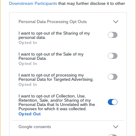
azokkal, akik ezt nem kedvező és kívánatos, hanem
Downstream Participants
that may further disclose it to other
hátráltató és elhárítandó körülménynek tekintik.
third parties.
Please note that this website/app uses one or more Google
Különbözni ugyanis jobb, mint hasonlítani. Ami
Personal Data Processing Opt Outs
services and may gather and store information including but
annyit tesz, hogy piréznek lenni jó.
not limited to your visit or usage behaviour. You may click to
I want to opt-out of the Sharing of my
personal data.
grant or deny consent to Google and its third-party tags to
Társoldal:
Első piréz
Opted In
use your data for below specified purposes in below Google
consent section.
I want to opt-out of the Sale of my
Personal Data.
Opted In
Amikor első pirézként a tévében megszólaltam...
Nem mintha igazán beszélni hagytak volna... De hát
I want to opt-out of processing my
magára vessen, aki egy kereskedelmi tévé
Personal Data for Targeted Advertising.
Opted In
megkeresésére igent mond... Bárhogy is, piréz
elsőbbségemnek ez valamiféle dokumentálása
I want to opt-out of Collection, Use,
mégis:
Retention, Sale, and/or Sharing of my
Personal Data that Is Unrelated with the
Purposes for which it was collected.
Opted Out
Google consents