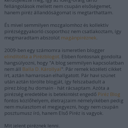
fellángolások mellett nem csupán elsőségemet,
hanem piréz állandóságomat is megtarthattam.
És mivel semmilyen mozgalomhoz és kollektív
pirézséggyakorló csoporthoz nem csatlakoztam, így
megmaradtam abszolút
magánpiréznek
.
2009-ben egy számomra ismeretlen blogger
elindította a
Pirézblogot
. Ebben fontosnak gondolta
hangsúlyozni, hogy "A blog semmilyen kapcsolatban
nem áll
Balla D. Károllyal
". Pár remek közéleti cikket
írt, aztán hamarosan elhallgatott. Pár havi szünet
után aztán törölte blogját, így felszabadult a
pirez.blog.hu domain - hát rácsaptam. Azóta a
pirézség eredetébe is betekintést engedő
Piréz Blog
fontos közlőhelyem, életrajzaim némelyikében pedig
nem mulasztom el megjegyezni, hogy nem csupán
posztumusz író, hanem Első Piréz is vagyok.
Mit jelent piréznek lenni.